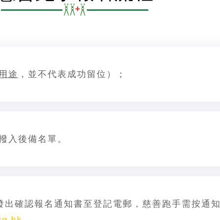
用途
，並不代表成功留位）；
撥入後備名單。
發出確認報名通知書至登記電郵，慈善跑手需按通
rg.hk
。