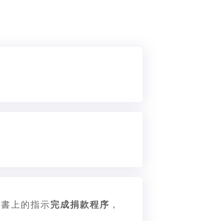
知書上的指示
完成捐款程序
，