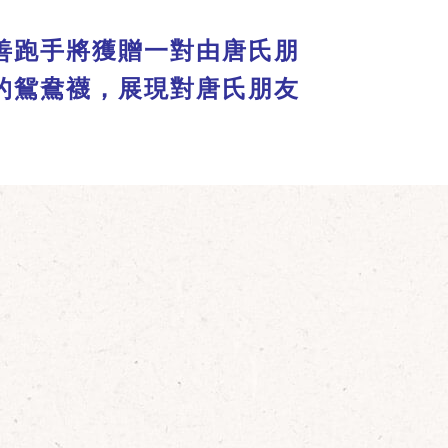
善跑手將獲贈一對由唐氏朋
的鴛鴦襪，展現對唐氏朋友