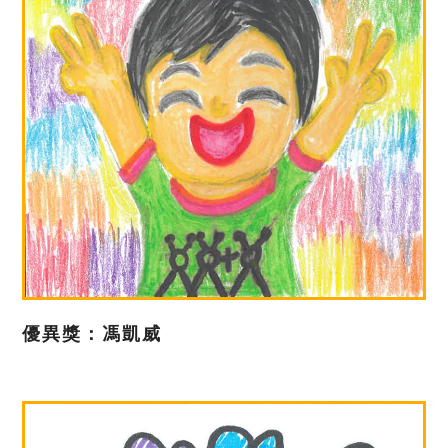
優異獎：馮凱威