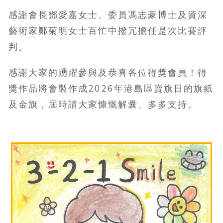
感謝會長鄧愛嘉女士、委員馮志豪博士及資深
藝術家鄭菊明女士百忙中撥冗擔任是次比賽評
判。
感謝大家的踴躍參與及恭喜各位得獎會員！得
獎作品將會製作成2026年港島區賣旗日的旗紙
及金旗，屆時請大家慷慨解囊、多多支持。