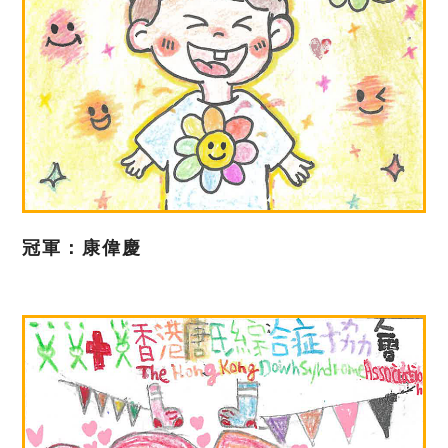
冠軍：康偉慶