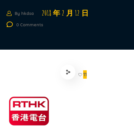
2018 年 2 月 12 日
By
hkdsa
0 Comments
11