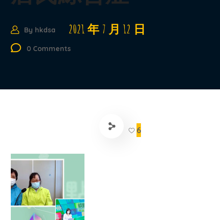
2021 年 7 月 12 日
By
hkdsa
0 Comments
6