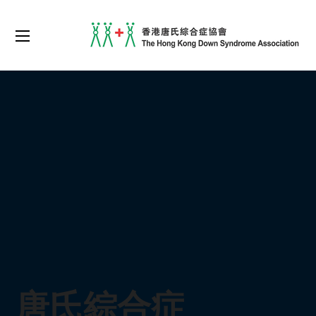
唐氏綜合症