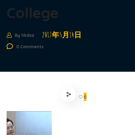
College
2017年5月14日
By
hkdsa
0 Comments
6