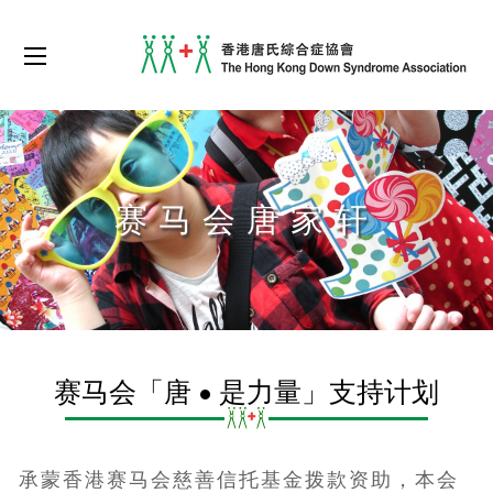
赛马会唐家轩
赛马会「唐 • 是力量」支持计划
承蒙香港赛马会慈善信托基金拨款资助，本会