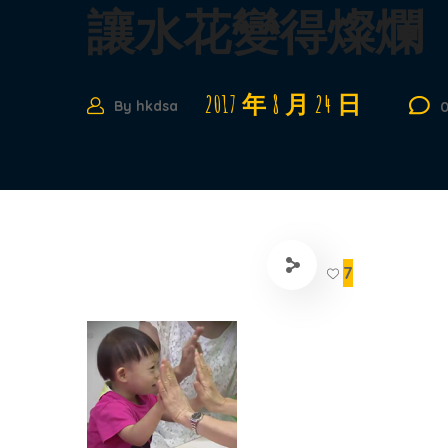
讓水花變得燦爛
2017 年 8 月 24 日
By
hkdsa
7