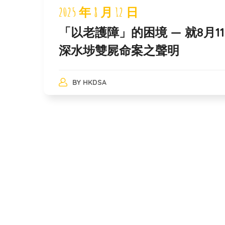
2025 年 8 月 12 日
「以老護障」的困境 — 就8月1
深水埗雙屍命案之聲明
BY
HKDSA