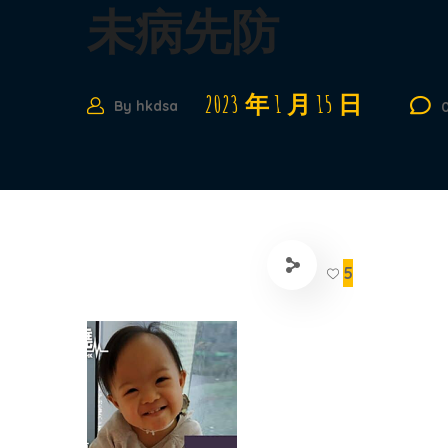
未病先防
2023 年 1 月 15 日
By
hkdsa
5