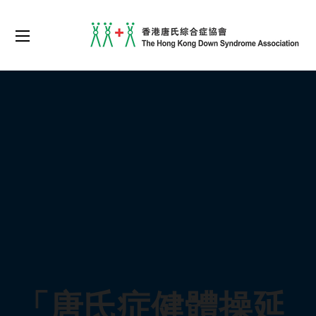
「唐氏症健體操延