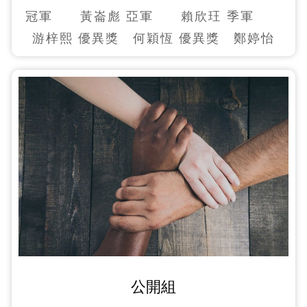
冠軍 黃崙彪 亞軍 賴欣玨 季軍
游梓熙 優異獎 何穎恆 優異獎 鄭婷怡
公開組