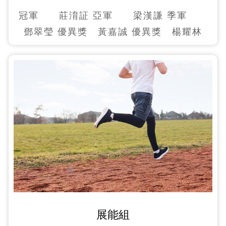
冠軍 莊淯証 亞軍 梁漢謙 季軍
鄧翠瑩 優異獎 黃嘉誠 優異獎 楊耀林
展能組