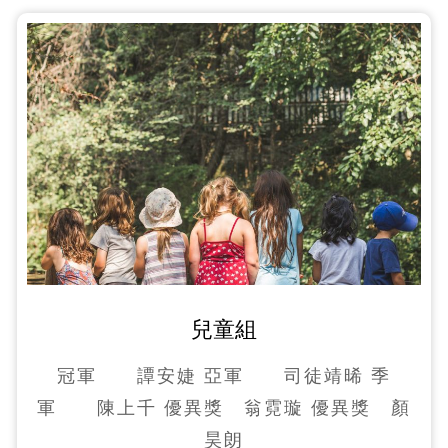
兒童組
冠軍 譚安婕 亞軍 司徒靖晞 季
軍 陳上千 優異獎 翁霓璇 優異獎 顏
昊朗